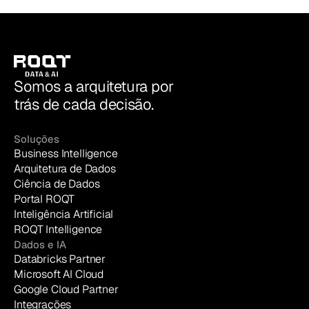
saiba exatamente qual é o próximo passo. Seu 
ambiente de dados entra no ar em poucos 
dias e acompanha o crescimento sem travar.
Conheça nossas soluções
Somos a arquitetura por
trás de cada decisão.
Soluções
Business Intelligence
Arquitetura de Dados
Ciência de Dados
Portal ROQT
Inteligência Artificial
ROQT Intelligence
Dados e IA
Databricks Partner
Microsoft AI Cloud
Google Cloud Partner
Integrações