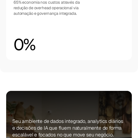
65% economia nos custos através da 
redução de overhead operacional via 
automação e governança integrada.
0
%
Projetado
para
o
dia
a
dia
do
seu
negócio
Seu ambiente de dados integrado, analytics diários 
e decisões de IA que fluem naturalmente de forma 
escalável e focados no que move seu negócio.