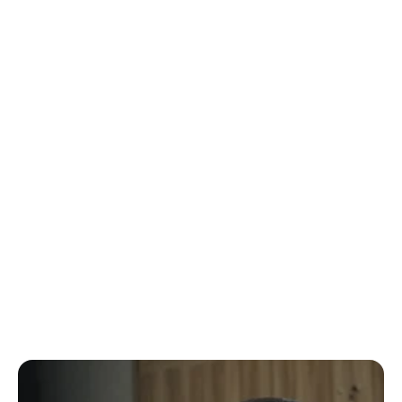
25 DE JUL. DE 2026
•
MODERN DATA STACK
Leia mais
Quando faz sentido consolidar sua área de
dados em Microsoft Fabric, e quando não
faz
ROQT | Data & AI