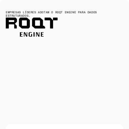
EMPRESAS LÍDERES ADOTAM O ROQT ENGINE PARA DADOS
ESTRUTURADOS.
"O
ROQT
Engine
é
nossa
metodologia
proprietária
que
conecta
todas
as
nossas
soluções.
Em
vez
de
projetos
isolados
e
lentos,
sua
empresa
passa
a
ter
uma
esteira
contínua
de
soluções
saindo
do
papel,
com
squads
especialistas,
processos
claros
e
nosso
sistema
interno,
o
Brain,
organizando
tudo
em
tempo
real."
FELIPE MORGON
COO & CO-FOUNDER