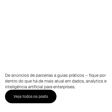
Insights,
tendências
e
cases
de
Dados
e
IA
De anúncios de parcerias a guias práticos – fique por 
dentro do que há de mais atual em dados, analytics e 
inteligência artificial para enterprises.
Veja todos os posts