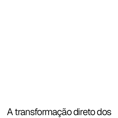
Seu braço de dados que cresce com 
você
Equipe dedicada que escala com o negócio, do BI à 
IA avançada como parceria estratégica contínua. ​
A transformação direto dos