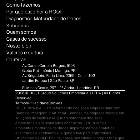
Como fazemos
Por que escolher a ROQT
Diagnóstico Maturidade de Dados
Sobre nós
Quem somos
Cases de sucesso
Nosso blog
Valores e cultura
Carreiras
Av. Carlos Correia Borges, 1593
Gleba Patrimônio | Maringá, PR
Av. Brigadeiro Faria Lima, 2355 - Conj. 1102
Jardim Europa | São Paulo, SP
R. Minas Gerais, 297 - 2º Andar | Londrina, PR
2026 © ROQT Group Solucoes Empresariais LTDA | All Rights 
Reserved
Termos
Privacidade
Cookies
ROQT Data & AI – Transformando decisões empresariais com 
Dados e Inteligência Artificial.  Somos uma empresa focada em 
soluções de Dados e IA que transformam decisões 
empresariais em resultados concretos. Estruturamos 
ambientes modernos de dados, implementamos analytics 
avançados e aceleramos IA generativa para enterprises.  
Utilizamos o ROQT Engine, nossa metodologia proprietária que 