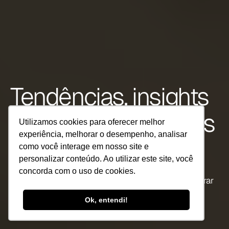
Tendências, insights 
e práticas em Dados 
Utilizamos cookies para oferecer melhor
experiência, melhorar o desempenho, analisar
e IA
como você interage em nosso site e
personalizar conteúdo. Ao utilizar este site, você
Do Lakehouse à Inteligência Artificial – análises 
concorda com o uso de cookies.
exclusivas, cases reais e guias práticos para acelerar 
sua transformação digital.
Ok, entendi!