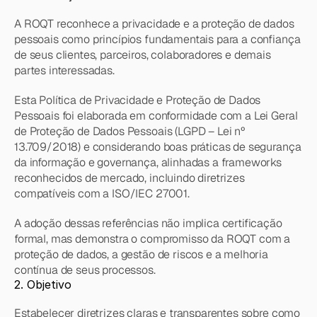
Nossa plataforma proprietária que une dados, 
Modelos preditivos que antecipam churn, 
Sobre nós
análises e responder perguntas do negócio em 
IA e decisão em um único ambiente inteligente.
demanda e risco antes de virar problema.
A ROQT reconhece a privacidade e a proteção de dados 
segundos.
ROQT INTELLIGENCE
Inteligência Artificial
pessoais como princípios fundamentais para a confiança 
ROQT Intelligence
Fale conosco
SOBRE NÓS
IA aplicada aos seus dados para automatizar 
Nossa plataforma proprietária que une dados, 
de seus clientes, parceiros, colaboradores e demais 
Quem somos
análises e responder perguntas do negócio em 
IA e decisão em um único ambiente inteligente.
partes interessadas.
Somos especialistas em Dados e IA para 
segundos.
acelerar decisões de empresas enterprise.
ROQT Intelligence
Esta Política de Privacidade e Proteção de Dados 
Nossa história
Nossa plataforma proprietária que une dados, 
Como nascemos, crescemos e nos tornamos 
Pessoais foi elaborada em conformidade com a Lei Geral 
IA e decisão em um único ambiente inteligente.
referência em Dados e IA.
de Proteção de Dados Pessoais (LGPD – Lei nº 
Valores e Cultura
13.709/2018) e considerando boas práticas de segurança 
Os princípios que guiam cada entrega, cada 
da informação e governança, alinhadas a frameworks 
relacionamento e cada decisão da ROQT.
reconhecidos de mercado, incluindo diretrizes 
Carreiras
compatíveis com a ISO/IEC 27001.
Faça parte do time que resolve os maiores 
desafios de dados e IA do mercado.
A adoção dessas referências não implica certificação 
formal, mas demonstra o compromisso da ROQT com a 
proteção de dados, a gestão de riscos e a melhoria 
contínua de seus processos.
2. Objetivo
Estabelecer diretrizes claras e transparentes sobre como 