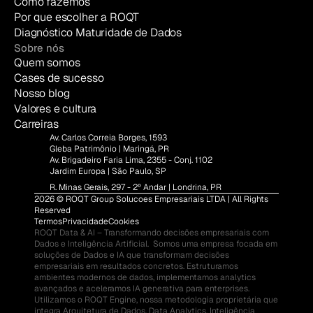
Como fazemos
Por que escolher a ROQT
Diagnóstico Maturidade de Dados
Sobre nós
Quem somos
Cases de sucesso
Nosso blog
Valores e cultura
Carreiras
Av. Carlos Correia Borges, 1593
Gleba Patrimônio | Maringá, PR
Av. Brigadeiro Faria Lima, 2355 - Conj. 1102
Jardim Europa | São Paulo, SP
R. Minas Gerais, 297 - 2º Andar | Londrina, PR
2026 © ROQT Group Solucoes Empresariais LTDA | All Rights 
Reserved
Termos
Privacidade
Cookies
ROQT Data & AI – Transformando decisões empresariais com 
Dados e Inteligência Artificial.  Somos uma empresa focada em 
soluções de Dados e IA que transformam decisões 
empresariais em resultados concretos. Estruturamos 
ambientes modernos de dados, implementamos analytics 
avançados e aceleramos IA generativa para enterprises.  
Utilizamos o ROQT Engine, nossa metodologia proprietária que 
integra Arquitetura de Dados, Data Analytics, Inteligência 