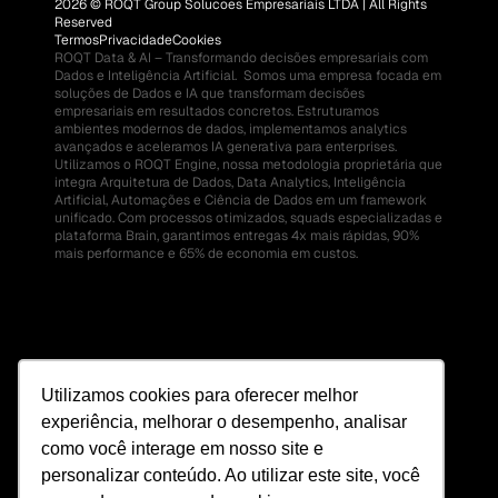
2026 © ROQT Group Solucoes Empresariais LTDA | All Rights 
Reserved
Termos
Privacidade
Cookies
ROQT Data & AI – Transformando decisões empresariais com 
Dados e Inteligência Artificial.  Somos uma empresa focada em 
soluções de Dados e IA que transformam decisões 
empresariais em resultados concretos. Estruturamos 
ambientes modernos de dados, implementamos analytics 
avançados e aceleramos IA generativa para enterprises.  
Utilizamos o ROQT Engine, nossa metodologia proprietária que 
integra Arquitetura de Dados, Data Analytics, Inteligência 
Artificial, Automações e Ciência de Dados em um framework 
unificado. Com processos otimizados, squads especializadas e 
plataforma Brain, garantimos entregas 4x mais rápidas, 90% 
mais performance e 65% de economia em custos.
Utilizamos cookies para oferecer melhor
experiência, melhorar o desempenho, analisar
como você interage em nosso site e
personalizar conteúdo. Ao utilizar este site, você