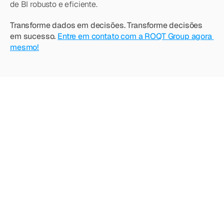
de BI robusto e eficiente.
Transforme dados em decisões. Transforme decisões 
em sucesso. 
Entre em contato com a ROQT Group agora 
mesmo!
Quer
saber
mais?
Explore
nossos
outros
artigos,
atualizações
e
estratégias.
Acesse todos os artigos