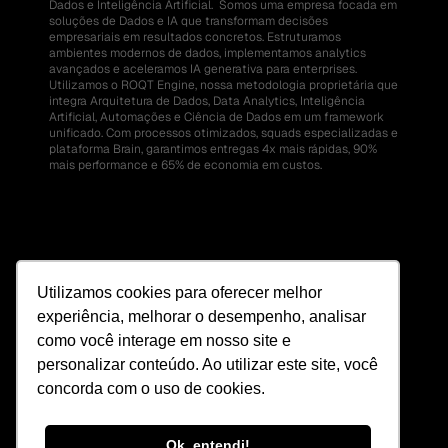
Dados e Inteligência Artificial.  Somos uma empresa focada em 
soluções de Dados e IA que transformam decisões 
empresariais em resultados concretos. Estruturamos 
ambientes modernos de dados, implementamos analytics 
avançados e aceleramos IA generativa para enterprises.  
Utilizamos o ROQT Engine, nossa metodologia proprietária que 
integra Arquitetura de Dados, Data Analytics, Inteligência 
Artificial, Automações e Ciência de Dados em um framework 
unificado. Com processos otimizados, squads especializadas e 
plataforma Brain, garantimos entregas 4x mais rápidas, 90% 
mais performance e 65% de economia em custos.
Utilizamos cookies para oferecer melhor
experiência, melhorar o desempenho, analisar
como você interage em nosso site e
personalizar conteúdo. Ao utilizar este site, você
concorda com o uso de cookies.
Ok, entendi!