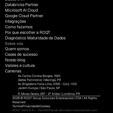
Databricks Partner
Microsoft AI Cloud
Google Cloud Partner
Integrações
Como fazemos
Por que escolher a ROQT
Diagnóstico Maturidade de Dados
Sobre nós
Quem somos
Cases de sucesso
Nosso blog
Valores e cultura
Carreiras
Av. Carlos Correia Borges, 1593
Gleba Patrimônio | Maringá, PR
Av. Brigadeiro Faria Lima, 2355 - Conj. 1102
Jardim Europa | São Paulo, SP
R. Minas Gerais, 297 - 2º Andar | Londrina, PR
2026 © ROQT Group Solucoes Empresariais LTDA | All Rights 
Reserved
Termos
Privacidade
Cookies
ROQT Data & AI – Transformando decisões empresariais com 