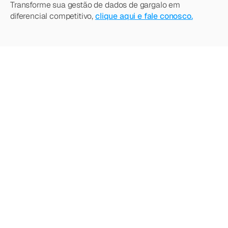
Transforme sua gestão de dados de gargalo em 
diferencial competitivo, 
clique aqui e fale conosco.
Quer
saber
mais?
Explore
nossos
outros
artigos,
atualizações
e
estratégias.
Acesse todos os artigos