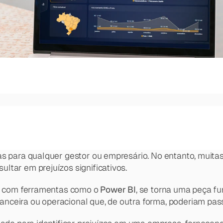
cisão em um único ambiente inteligente.
s e responder perguntas do negócio em segundos.
Fale conosco
isões de empresas enterprise.
cisão em um único ambiente inteligente.
a em Dados e IA.
amento e cada decisão da ROQT.
e dados e IA do mercado.
cas para qualquer gestor ou empresário. No entanto, muit
ltar em prejuízos significativos.
e com ferramentas como o 
Power BI
, se torna uma peça fu
nceira ou operacional que, de outra forma, poderiam pas