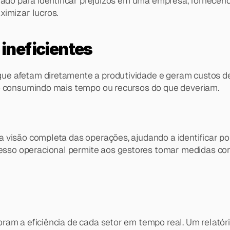
zado para identificar prejuízos em uma empresa, fornecend
ximizar lucros.
 ineficientes
que afetam diretamente a produtividade e geram custos des
ão consumindo mais tempo ou recursos do que deveriam.
a visão completa das operações, ajudando a identificar pon
sso operacional permite aos gestores tomar medidas corr
oram a eficiência de cada setor em tempo real. Um relatór