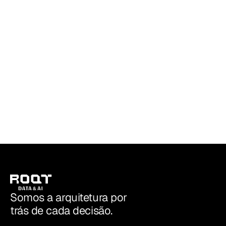
21 DE JUL. DE 2026
•
MODERN DATA STACK
Leia mais
Anunciamos a parceria da ROQT com o
Google Cloud
ROQT | Data & AI
Somos a arquitetura por
trás de cada decisão.