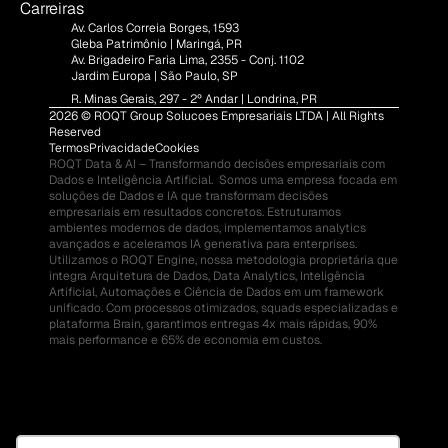
Carreiras
Av. Carlos Correia Borges, 1593
Gleba Patrimônio | Maringá, PR
Av. Brigadeiro Faria Lima, 2355 - Conj. 1102
Jardim Europa | São Paulo, SP
R. Minas Gerais, 297 - 2º Andar | Londrina, PR
2026 © ROQT Group Solucoes Empresariais LTDA | All Rights 
Reserved
Termos
Privacidade
Cookies
ROQT Data & AI – Transformando decisões empresariais com 
Dados e Inteligência Artificial.  Somos uma empresa focada em 
soluções de Dados e IA que transformam decisões 
empresariais em resultados concretos. Estruturamos 
ambientes modernos de dados, implementamos analytics 
avançados e aceleramos IA generativa para enterprises.  
Utilizamos o ROQT Engine, nossa metodologia proprietária que 
integra Arquitetura de Dados, Data Analytics, Inteligência 
Artificial, Automações e Ciência de Dados em um framework 
unificado. Com processos otimizados, squads especializadas e 
plataforma Brain, garantimos entregas 4x mais rápidas, 90% 
mais performance e 65% de economia em custos.