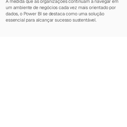
À medida que as organizações continuam a navegar em 
um ambiente de negócios cada vez mais orientado por 
dados, o Power BI se destaca como uma solução 
essencial para alcançar sucesso sustentável.
Quer
saber
mais?
Explore
nossos
outros
artigos,
atualizações
e
estratégias.
Acesse todos os artigos