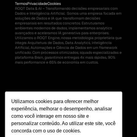
Termos
Privacidade
Cookies
ROQT Data & AI – Transformando decisões empresariais com 
Dados e Inteligência Artificial.  Somos uma empresa focada em 
soluções de Dados e IA que transformam decisões 
empresariais em resultados concretos. Estruturamos 
ambientes modernos de dados, implementamos analytics 
avançados e aceleramos IA generativa para enterprises.  
Utilizamos o ROQT Engine, nossa metodologia proprietária que 
integra Arquitetura de Dados, Data Analytics, Inteligência 
Artificial, Automações e Ciência de Dados em um framework 
unificado. Com processos otimizados, squads especializadas e 
plataforma Brain, garantimos entregas 4x mais rápidas, 90% 
mais performance e 65% de economia em custos.
Utilizamos cookies para oferecer melhor
experiência, melhorar o desempenho, analisar
como você interage em nosso site e
personalizar conteúdo. Ao utilizar este site, você
concorda com o uso de cookies.