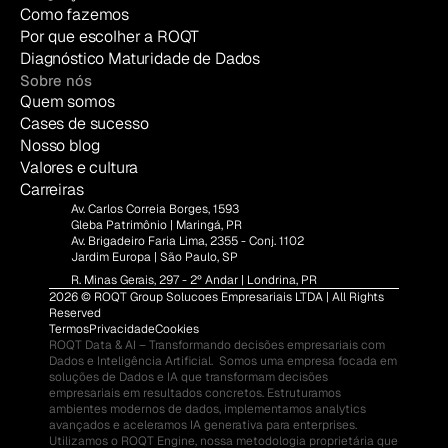
Como fazemos
Por que escolher a ROQT
Diagnóstico Maturidade de Dados
Sobre nós
Quem somos
Cases de sucesso
Nosso blog
Valores e cultura
Carreiras
Av. Carlos Correia Borges, 1593
Gleba Patrimônio | Maringá, PR
Av. Brigadeiro Faria Lima, 2355 - Conj. 1102
Jardim Europa | São Paulo, SP
R. Minas Gerais, 297 - 2º Andar | Londrina, PR
2026 © ROQT Group Solucoes Empresariais LTDA | All Rights 
Reserved
Termos
Privacidade
Cookies
ROQT Data & AI – Transformando decisões empresariais com 
Dados e Inteligência Artificial.  Somos uma empresa focada em 
soluções de Dados e IA que transformam decisões 
empresariais em resultados concretos. Estruturamos 
ambientes modernos de dados, implementamos analytics 
avançados e aceleramos IA generativa para enterprises.  
Utilizamos o ROQT Engine, nossa metodologia proprietária que 