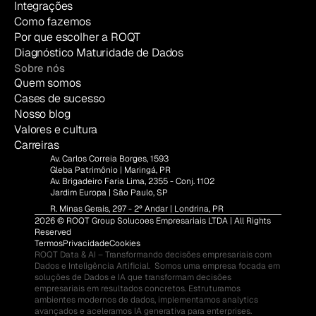
Integrações
Como fazemos
Por que escolher a ROQT
Diagnóstico Maturidade de Dados
Sobre nós
Quem somos
Cases de sucesso
Nosso blog
Valores e cultura
Carreiras
Av. Carlos Correia Borges, 1593
Gleba Patrimônio | Maringá, PR
Av. Brigadeiro Faria Lima, 2355 - Conj. 1102
Jardim Europa | São Paulo, SP
R. Minas Gerais, 297 - 2º Andar | Londrina, PR
2026 © ROQT Group Solucoes Empresariais LTDA | All Rights 
Reserved
Termos
Privacidade
Cookies
ROQT Data & AI – Transformando decisões empresariais com 
Dados e Inteligência Artificial.  Somos uma empresa focada em 
soluções de Dados e IA que transformam decisões 
empresariais em resultados concretos. Estruturamos 
ambientes modernos de dados, implementamos analytics 
avançados e aceleramos IA generativa para enterprises.  