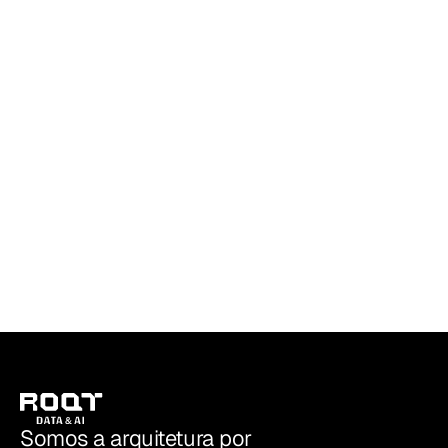
25 DE JUL. DE 2026
•
MODERN DATA STACK
Leia mais
Quando faz sentido consolidar sua área
de dados em Microsoft Fabric, e quando
não faz
ROQT | Data & AI
Somos a arquitetura por