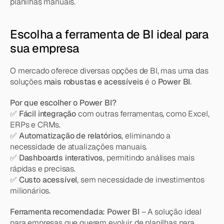
planilhas manuais.
Escolha a ferramenta de BI ideal para 
sua empresa
O mercado oferece diversas opções de BI, mas uma das 
soluções 
mais robustas e acessíveis
 é o 
Power BI
.
Por que escolher o Power BI?
✅ 
Fácil integração
 com outras ferramentas, como Excel, 
ERPs e CRMs.
✅ 
Automatização de relatórios
, eliminando a 
necessidade de atualizações manuais.
✅ 
Dashboards interativos
, permitindo análises mais 
rápidas e precisas.
✅ 
Custo acessível
, sem necessidade de investimentos 
milionários.
Ferramenta recomendada:
Power BI
 – A solução ideal 
para empresas que querem evoluir de planilhas para 