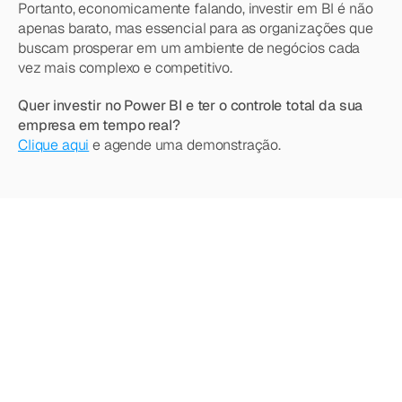
Portanto, economicamente falando, investir em BI é não 
apenas barato, mas essencial para as organizações que 
buscam prosperar em um ambiente de negócios cada 
vez mais complexo e competitivo.
Quer investir no Power BI e ter o controle total da sua 
empresa em tempo real?
Clique aqui
 e agende uma demonstração.
Quer
saber
mais?
Explore
nossos
outros
artigos,
atualizações
e
estratégias.
Acesse todos os artigos