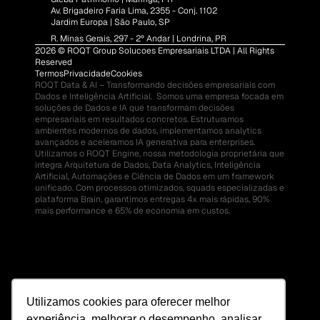
Av. Brigadeiro Faria Lima, 2355 - Conj. 1102
Jardim Europa | São Paulo, SP
R. Minas Gerais, 297 - 2º Andar | Londrina, PR
2026 © ROQT Group Solucoes Empresariais LTDA | All Rights 
Reserved
Termos
Privacidade
Cookies
ROQT Data & AI – Transformando decisões empresariais com 
Dados e Inteligência Artificial.  Somos uma empresa focada em 
soluções de Dados e IA que transformam decisões 
empresariais em resultados concretos. Estruturamos 
ambientes modernos de dados, implementamos analytics 
avançados e aceleramos IA generativa para enterprises.  
Utilizamos o ROQT Engine, nossa metodologia proprietária que 
integra Arquitetura de Dados, Data Analytics, Inteligência 
Artificial, Automações e Ciência de Dados em um framework 
unificado. Com processos otimizados, squads especializadas e 
plataforma Brain, garantimos entregas 4x mais rápidas, 90% 
mais performance e 65% de economia em custos.
Utilizamos cookies para oferecer melhor
experiência, melhorar o desempenho, analisar