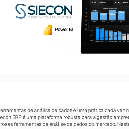
cisão em um único ambiente inteligente.
s e responder perguntas do negócio em segundos.
Fale conosco
isões de empresas enterprise.
cisão em um único ambiente inteligente.
a em Dados e IA.
amento e cada decisão da ROQT.
e dados e IA do mercado.
 ferramentas de análise de dados é uma prática cada vez
 Siecon ERP é uma plataforma robusta para a gestão empres
osas ferramentas de análise de dados do mercado. Neste