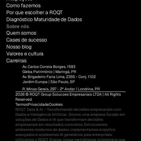
Como fazemos
Por que escolher a ROQT
Diagnóstico Maturidade de Dados
Sobre nós
Quem somos
Cases de sucesso
Nosso blog
Valores e cultura
Carreiras
Av. Carlos Correia Borges, 1593
Gleba Patrimônio | Maringá, PR
Av. Brigadeiro Faria Lima, 2355 - Conj. 1102
Jardim Europa | São Paulo, SP
R. Minas Gerais, 297 - 2º Andar | Londrina, PR
2026 © ROQT Group Solucoes Empresariais LTDA | All Rights 
Reserved
Termos
Privacidade
Cookies
ROQT Data & AI – Transformando decisões empresariais com 
Dados e Inteligência Artificial.  Somos uma empresa focada em 
soluções de Dados e IA que transformam decisões 
empresariais em resultados concretos. Estruturamos 
ambientes modernos de dados, implementamos analytics 
avançados e aceleramos IA generativa para enterprises.  
Utilizamos o ROQT Engine, nossa metodologia proprietária que 