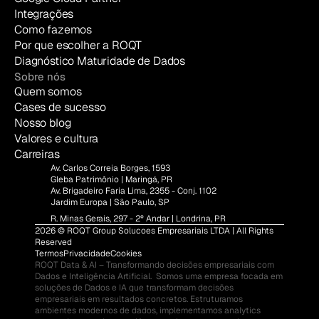
Integrações
Como fazemos
Por que escolher a ROQT
Diagnóstico Maturidade de Dados
Sobre nós
Quem somos
Cases de sucesso
Nosso blog
Valores e cultura
Carreiras
Av. Carlos Correia Borges, 1593
Gleba Patrimônio | Maringá, PR
Av. Brigadeiro Faria Lima, 2355 - Conj. 1102
Jardim Europa | São Paulo, SP
R. Minas Gerais, 297 - 2º Andar | Londrina, PR
2026 © ROQT Group Solucoes Empresariais LTDA | All Rights 
Reserved
Termos
Privacidade
Cookies
ROQT Data & AI – Transformando decisões empresariais com 
Dados e Inteligência Artificial.  Somos uma empresa focada em 
soluções de Dados e IA que transformam decisões 
empresariais em resultados concretos. Estruturamos 
ambientes modernos de dados, implementamos analytics 