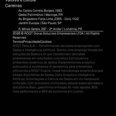
Carreiras
Av. Carlos Correia Borges, 1593
Gleba Patrimônio | Maringá, PR
Av. Brigadeiro Faria Lima, 2355 - Conj. 1102
Jardim Europa | São Paulo, SP
R. Minas Gerais, 297 - 2º Andar | Londrina, PR
2026 © ROQT Group Solucoes Empresariais LTDA | All Rights 
Reserved
Termos
Privacidade
Cookies
ROQT Data & AI – Transformando decisões empresariais com 
Dados e Inteligência Artificial.  Somos uma empresa focada em 
soluções de Dados e IA que transformam decisões 
empresariais em resultados concretos. Estruturamos 
ambientes modernos de dados, implementamos analytics 
avançados e aceleramos IA generativa para enterprises.  
Utilizamos o ROQT Engine, nossa metodologia proprietária que 
integra Arquitetura de Dados, Data Analytics, Inteligência 
Artificial, Automações e Ciência de Dados em um framework 
unificado. Com processos otimizados, squads especializadas e 
plataforma Brain, garantimos entregas 4x mais rápidas, 90% 
mais performance e 65% de economia em custos.