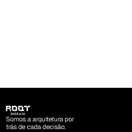
25 DE JUL. DE 2026
•
MODERN DATA STACK
Leia mais
Quando faz sentido consolidar sua área
de dados em Microsoft Fabric, e quando
não faz
ROQT | Data & AI
Somos a arquitetura por
trás de cada decisão.