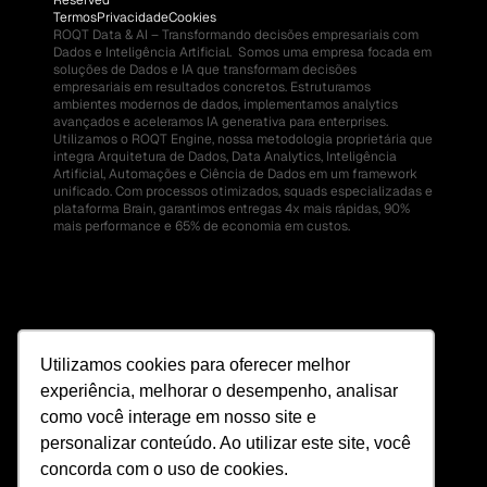
Reserved
Termos
Privacidade
Cookies
ROQT Data & AI – Transformando decisões empresariais com 
Dados e Inteligência Artificial.  Somos uma empresa focada em 
soluções de Dados e IA que transformam decisões 
empresariais em resultados concretos. Estruturamos 
ambientes modernos de dados, implementamos analytics 
avançados e aceleramos IA generativa para enterprises.  
Utilizamos o ROQT Engine, nossa metodologia proprietária que 
integra Arquitetura de Dados, Data Analytics, Inteligência 
Artificial, Automações e Ciência de Dados em um framework 
unificado. Com processos otimizados, squads especializadas e 
plataforma Brain, garantimos entregas 4x mais rápidas, 90% 
mais performance e 65% de economia em custos.
Utilizamos cookies para oferecer melhor
experiência, melhorar o desempenho, analisar
como você interage em nosso site e
personalizar conteúdo. Ao utilizar este site, você
concorda com o uso de cookies.