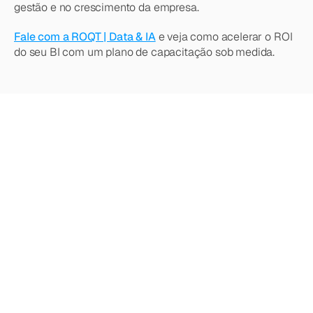
gestão e no crescimento da empresa.
Fale com a ROQT | Data & IA
e veja como acelerar o ROI 
do seu BI com um plano de capacitação sob medida.
Quer
saber
mais?
Explore
nossos
outros
artigos,
atualizações
e
estratégias.
Acesse todos os artigos