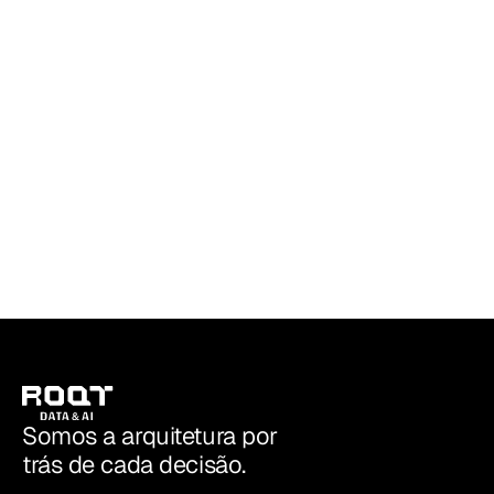
25 DE JUL. DE 2026
•
MODERN DATA STACK
Leia mais
Quando faz sentido consolidar sua área
de dados em Microsoft Fabric, e quando
não faz
ROQT | Data & AI
Somos a arquitetura por
trás de cada decisão.