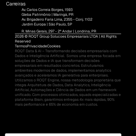
Carreiras
Av. Carlos Correia Borges, 1593
Gleba Patrimônio | Maringá, PR
Av. Brigadeiro Faria Lima, 2355 - Conj. 1102
Jardim Europa | São Paulo, SP
R. Minas Gerais, 297 - 2º Andar | Londrina, PR
2026 © ROQT Group Solucoes Empresariais LTDA | All Rights 
Reserved
Termos
Privacidade
Cookies
ROQT Data & AI – Transformando decisões empresariais com 
Dados e Inteligência Artificial.  Somos uma empresa focada em 
soluções de Dados e IA que transformam decisões 
empresariais em resultados concretos. Estruturamos 
ambientes modernos de dados, implementamos analytics 
avançados e aceleramos IA generativa para enterprises.  
Utilizamos o ROQT Engine, nossa metodologia proprietária que 
integra Arquitetura de Dados, Data Analytics, Inteligência 
Artificial, Automações e Ciência de Dados em um framework 
unificado. Com processos otimizados, squads especializadas e 
plataforma Brain, garantimos entregas 4x mais rápidas, 90% 
mais performance e 65% de economia em custos.