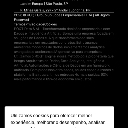
Jardim Europa | São Paulo, SP
R. Minas Gerais, 297 - 2º Andar | Londrina, PR
2026 © ROQT Group Solucoes Empresariais LTDA | All Rights 
Reserved
Termos
Privacidade
Cookies
ROQT Data & AI – Transformando decisões empresariais com 
Dados e Inteligência Artificial.  Somos uma empresa focada em 
soluções de Dados e IA que transformam decisões 
empresariais em resultados concretos. Estruturamos 
ambientes modernos de dados, implementamos analytics 
avançados e aceleramos IA generativa para enterprises.  
Utilizamos o ROQT Engine, nossa metodologia proprietária que 
integra Arquitetura de Dados, Data Analytics, Inteligência 
Artificial, Automações e Ciência de Dados em um framework 
unificado. Com processos otimizados, squads especializadas e 
plataforma Brain, garantimos entregas 4x mais rápidas, 90% 
mais performance e 65% de economia em custos.
Utilizamos cookies para oferecer melhor
experiência, melhorar o desempenho, analisar