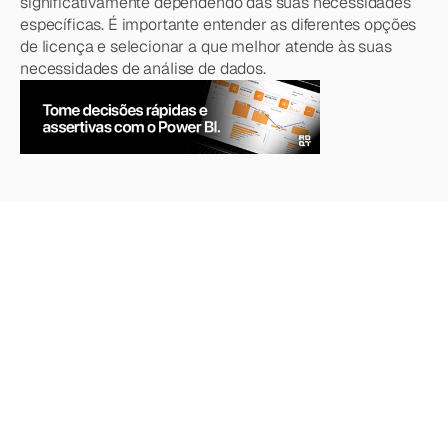
significativamente dependendo das suas necessidades 
específicas. É importante entender as diferentes opções 
de licença e selecionar a que melhor atende às suas 
necessidades de análise de dados.
Quer
saber
mais?
Explore
nossos
outros
artigos,
atualizações
e
estratégias.
Acesse todos os artigos