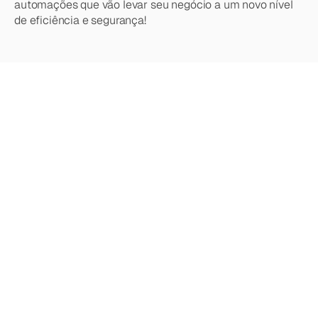
automações que vão levar seu negócio a um novo nível 
de eficiência e segurança!
Quer
saber
mais?
Explore
nossos
outros
artigos,
atualizações
e
estratégias.
Acesse todos os artigos