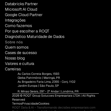
Databricks Partner
Microsoft AI Cloud
Google Cloud Partner
Integrações
Como fazemos
Por que escolher a ROQT
Diagnóstico Maturidade de Dados
Sobre nós
Quem somos
Cases de sucesso
Nosso blog
Valores e cultura
Carreiras
Av. Carlos Correia Borges, 1593
Gleba Patrimônio | Maringá, PR
Av. Brigadeiro Faria Lima, 2355 - Conj. 1102
Jardim Europa | São Paulo, SP
R. Minas Gerais, 297 - 2º Andar | Londrina, PR
2026 © ROQT Group Solucoes Empresariais LTDA | All Rights 
Reserved
Termos
Privacidade
Cookies
ROQT Data & AI – Transformando decisões empresariais com 