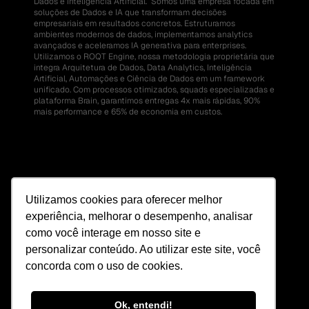
Dados e Inteligência Artificial.  Somos uma empresa focada em 
soluções de Dados e IA que transformam decisões 
empresariais em resultados concretos. Estruturamos 
ambientes modernos de dados, implementamos analytics 
avançados e aceleramos IA generativa para enterprises.  
Utilizamos o ROQT Engine, nossa metodologia proprietária que 
integra Arquitetura de Dados, Data Analytics, Inteligência 
Artificial, Automações e Ciência de Dados em um framework 
unificado. Com processos otimizados, squads especializadas e 
plataforma Brain, garantimos entregas 4x mais rápidas, 90% 
mais performance e 65% de economia em custos.
Utilizamos cookies para oferecer melhor
experiência, melhorar o desempenho, analisar
como você interage em nosso site e
personalizar conteúdo. Ao utilizar este site, você
concorda com o uso de cookies.
Ok, entendi!