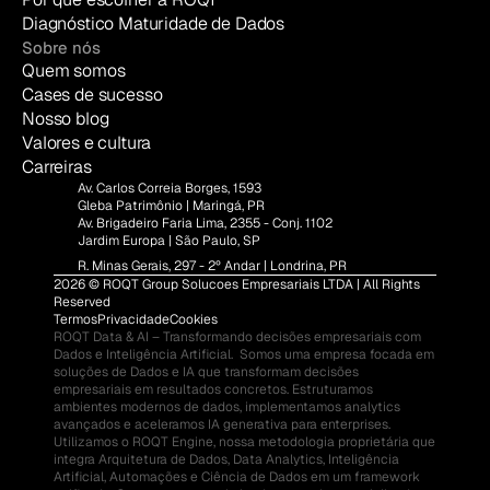
Diagnóstico Maturidade de Dados
Sobre nós
Quem somos
Cases de sucesso
Nosso blog
Valores e cultura
Carreiras
Av. Carlos Correia Borges, 1593
Gleba Patrimônio | Maringá, PR
Av. Brigadeiro Faria Lima, 2355 - Conj. 1102
Jardim Europa | São Paulo, SP
R. Minas Gerais, 297 - 2º Andar | Londrina, PR
2026 © ROQT Group Solucoes Empresariais LTDA | All Rights 
Reserved
Termos
Privacidade
Cookies
ROQT Data & AI – Transformando decisões empresariais com 
Dados e Inteligência Artificial.  Somos uma empresa focada em 
soluções de Dados e IA que transformam decisões 
empresariais em resultados concretos. Estruturamos 
ambientes modernos de dados, implementamos analytics 
avançados e aceleramos IA generativa para enterprises.  
Utilizamos o ROQT Engine, nossa metodologia proprietária que 
integra Arquitetura de Dados, Data Analytics, Inteligência 
Artificial, Automações e Ciência de Dados em um framework 