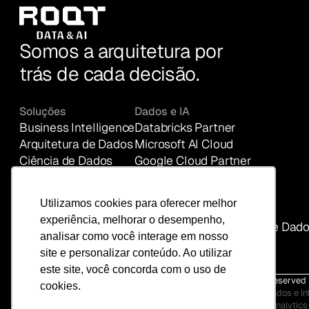
Somos a arquitetura por
trás de cada decisão.
Soluções
Dados e IA
Business Intelligence
Databricks Partner
Arquitetura de Dados
Microsoft AI Cloud
Ciência de Dados
Google Cloud Partner
Portal ROQT
Integrações
Inteligência Artificial
Como fazemos
Utilizamos cookies para oferecer melhor
ROQT Intelligence
Por que escolher a ROQT
experiência, melhorar o desempenho,
Diagnóstico Maturidade de Dad
analisar como você interage em nosso
site e personalizar conteúdo. Ao utilizar
este site, você concorda com o uso de
2026 © ROQT Group Solucoes Empresariais LTDA | All Rights Reserved
cookies.
ROQT Data & AI – Transformando decisões empresariais com Dados e Inte
Estruturamos ambientes modernos de dados, implementamos analytics ava