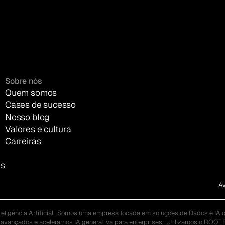
Sobre nós
Quem somos
Cases de sucesso
Nosso blog
Valores e cultura
Carreiras
os
Av
ligência Artificial.  Somos uma empresa focada em soluções de Dados e IA 
nçados e aceleramos IA generativa para enterprises.  Utilizamos o ROQT Eng