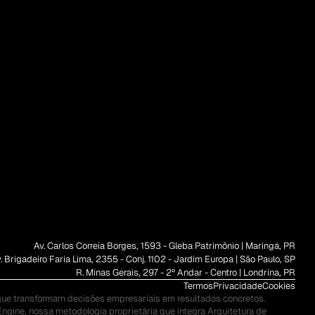
Av. Carlos Correia Borges, 1593 - Gleba Patrimônio | Maringá, PR
. Brigadeiro Faria Lima, 2355 - Conj. 1102 - Jardim Europa | São Paulo, SP
R. Minas Gerais, 297 - 2º Andar - Centro | Londrina, PR
Termos
Privacidade
Cookies
que transformam decisões empresariais em resultados concretos. 
ine, nossa metodologia proprietária que integra Arquitetura de 