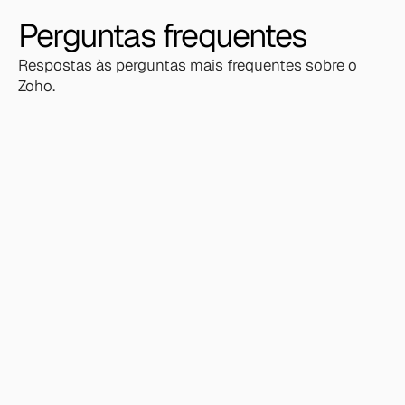
Perguntas frequentes
Respostas às perguntas mais frequentes sobre o 
Zoho.
Entre em contato
Fale conosco e resolva seu problema de Dados
e IA com nossas soluções.
Fale conosco
A ROQT integra quais produtos do
ecossistema Zoho?
Zoho CRM, Zoho Books, Zoho Desk, Zoho Inventory,