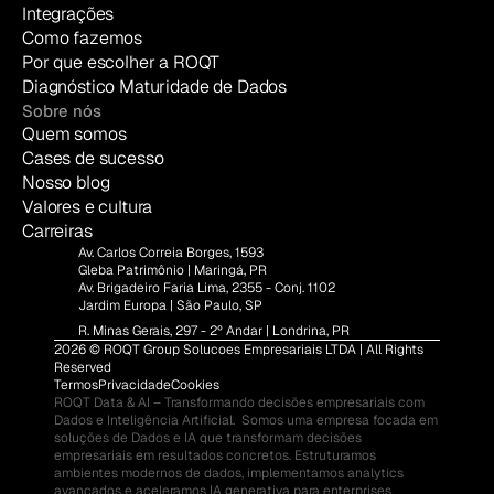
Integrações
Como fazemos
Por que escolher a ROQT
Diagnóstico Maturidade de Dados
Sobre nós
Quem somos
Cases de sucesso
Nosso blog
Valores e cultura
Carreiras
Av. Carlos Correia Borges, 1593
Gleba Patrimônio | Maringá, PR
Av. Brigadeiro Faria Lima, 2355 - Conj. 1102
Jardim Europa | São Paulo, SP
R. Minas Gerais, 297 - 2º Andar | Londrina, PR
2026 © ROQT Group Solucoes Empresariais LTDA | All Rights 
Reserved
Termos
Privacidade
Cookies
ROQT Data & AI – Transformando decisões empresariais com 
Dados e Inteligência Artificial.  Somos uma empresa focada em 
soluções de Dados e IA que transformam decisões 
empresariais em resultados concretos. Estruturamos 
ambientes modernos de dados, implementamos analytics 
avançados e aceleramos IA generativa para enterprises.  